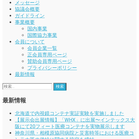
メッセージ
協議会概要
ガイドライン
事業概要
国内事業
国際協力事業
会員について
会員企業一覧
正会員専用ページ
賛助会員専用ページ
プライバシーポリシー
最新情報
検
索:
最新情報
北海道で内視鏡コンテナ実証実験を実施しました
【展示会出展情報】「WHX」に出展〜インテックス大
阪にて20フィート医療コンテナを実物展示します
神奈川県・相模原協同病院と災害時等における医療コ