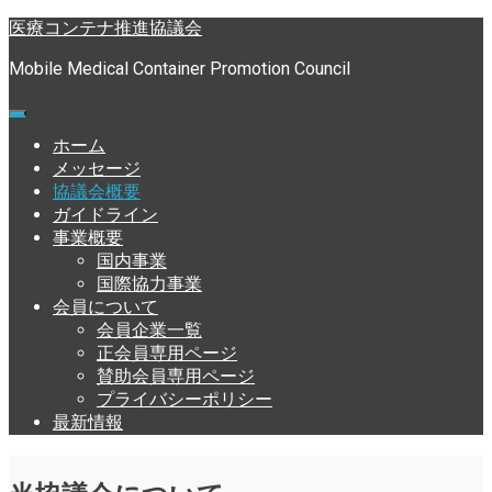
Skip
医療コンテナ推進協議会
to
content
Mobile Medical Container Promotion Council
ホーム
メッセージ
協議会概要
ガイドライン
事業概要
国内事業
国際協力事業
会員について
会員企業一覧
正会員専用ページ
賛助会員専用ページ
プライバシーポリシー
最新情報